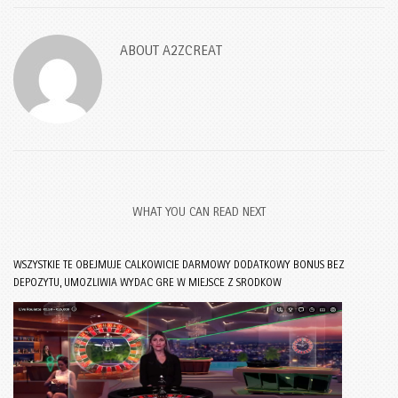
ABOUT
A2ZCREAT
WHAT YOU CAN READ NEXT
WSZYSTKIE TE OBEJMUJE CALKOWICIE DARMOWY DODATKOWY BONUS BEZ
DEPOZYTU, UMOZLIWIA WYDAC GRE W MIEJSCE Z SRODKOW