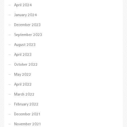
April 2024
January 2024
December 2023
September 2023
August 2023
April 2023
October 2022
May 2022
April 2022
March 2022
February 2022
December 2021
November 2021