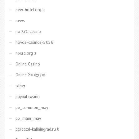
new-hotel.org a
news
no KYC casino
novos-casinos-2026
npcse.org a
Online Casino
Online Στοίχημα
other
paypal casino
pb_common_may
pb_main_may
pereezd-kaliningrad.ru b