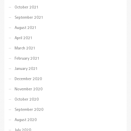
October 2021
September 2021
August 2021
April 2021
March 2021
February 2021
January 2021
December 2020
November 2020
October 2020
September 2020
August 2020
July 2020