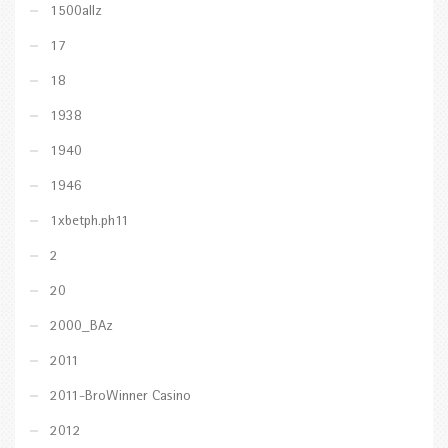
1500allz
17
18
1938
1940
1946
1xbetph.ph11
2
20
2000_BAz
2011
2011-BroWinner Casino
2012