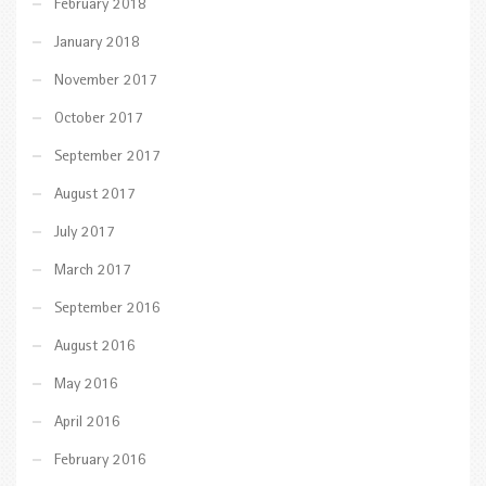
February 2018
January 2018
November 2017
October 2017
September 2017
August 2017
July 2017
March 2017
September 2016
August 2016
May 2016
April 2016
February 2016