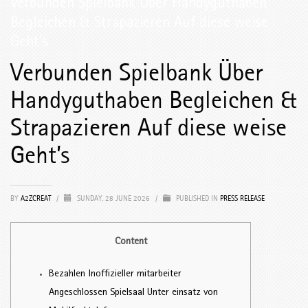
Verbunden Spielbank Über Handyguthaben
Begleichen & Strapazieren Auf diese weise
Geht’s
Verbunden Spielbank Über
Handyguthaben Begleichen &
Strapazieren Auf diese weise
Geht’s
BY
A2ZCREAT
/
SUNDAY, 28 JUNE 2026
/
PUBLISHED IN
PRESS RELEASE
Content
Bezahlen Inoffizieller mitarbeiter
Angeschlossen Spielsaal Unter einsatz von