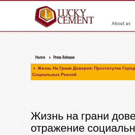
About us
Home
Press Release
Жизнь На Грани Доверия: Проститутки Горо
Социальных Реалий
Жизнь на грани дове
отражение социаль