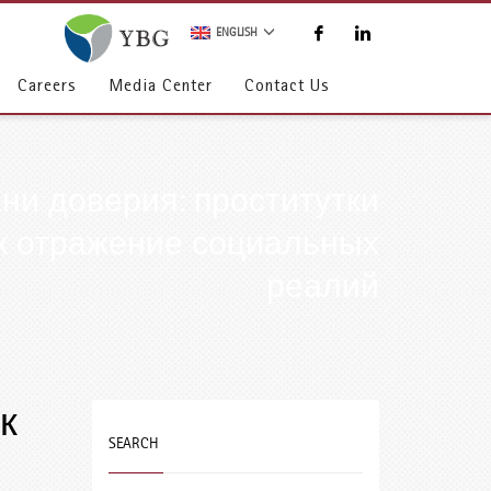
ENGLISH
Careers
Media Center
Contact Us
ни доверия: проститутки
ак отражение социальных
реалий
к
SEARCH