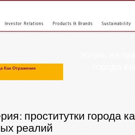
Investor Relations
Products & Brands
Sustainability
Жизнь на гра
города к
да Как Отражение
рия: проститутки города ка
ных реалий