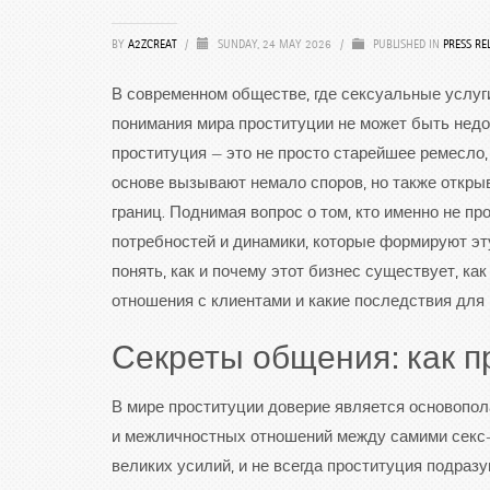
BY
A2ZCREAT
/
SUNDAY, 24 MAY 2026
/
PUBLISHED IN
PRESS RE
В современном обществе, где сексуальные услуг
понимания мира проституции не может быть недо
проституция — это не просто старейшее ремесло
основе вызывают немало споров, но также откры
границ. Поднимая вопрос о том, кто именно не п
потребностей и динамики, которые формируют эт
понять, как и почему этот бизнес существует, к
отношения с клиентами и какие последствия для 
Секреты общения: как п
В мире проституции доверие является основопол
и межличностных отношений между самими секс-
великих усилий, и не всегда проституция подразу