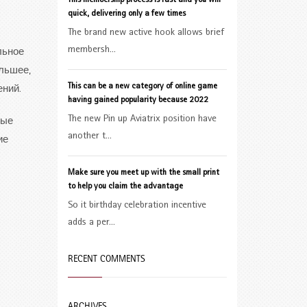
This membership process is fast and you will
quick, delivering only a few times
The brand new active hook allows brief
membersh...
льное
льшее,
This can be a new category of online game
ений.
having gained popularity because 2022
The new Pin up Aviatrix position have
рые
another t...
ие
Make sure you meet up with the small print
to help you claim the advantage
So it birthday celebration incentive
adds a per...
RECENT COMMENTS
ARCHIVES